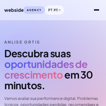
webside
PT
AGENCY
PT
ANLISE GRTIS
Descubra suas
oportunidades de
crescimento
em 30
minutos.
Vamos avaliar sua performance digital. Problemas
tcnicos, oportunidades perdidas, recomendaes e