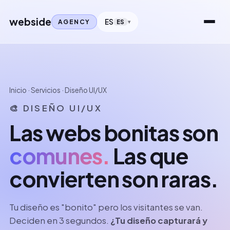
webside
ES
AGENCY
ES
Inicio
·
Servicios
· Diseño UI/UX
🎨 DISEÑO UI/UX
Las webs bonitas son
comunes.
Las que
convierten son raras.
Tu diseño es "bonito" pero los visitantes se van.
Deciden en 3 segundos.
¿Tu diseño capturará y