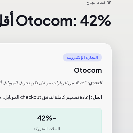
🏆 قصة نجاح
Otocom: 42% أقل سلات متروكة
التجارة الإلكترونية
Otocom
التحدي:
"75% من الزيارات موبايل لكن تحويل الموبايل أقل من نصف الديسكتوب. المستخدمون يضيفون للسلة لكن لا يكملون."
الحل:
إعادة تصميم كاملة لتدفق checkout الموبايل. من 5 خطوات إلى 2. إضافة دفع بلمسة واحدة، مؤشر التقدم وعناصر الثقة.
-42%
السلات المتروكة