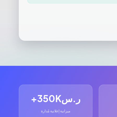
ر.س350K+
ميزانية إعلانية مُدارة