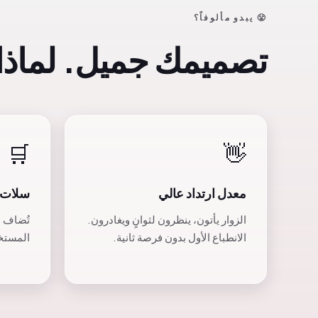
😤 يبدو مألوفاً؟
تصميمك جميل. لماذا ل
🛒
👋
معدل ارتداد عالي
سلات 
الزوار يأتون، ينظرون لثوانٍ ويغادرون.
تُضاف ا
الانطباع الأول بدون فرصة ثانية.
المستخ