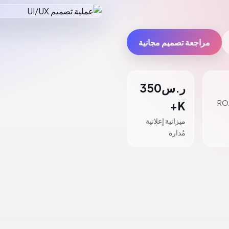
مراجعة تصميم مجانية
ر.س350
K+
ميزانية إعلانية
مُدارة