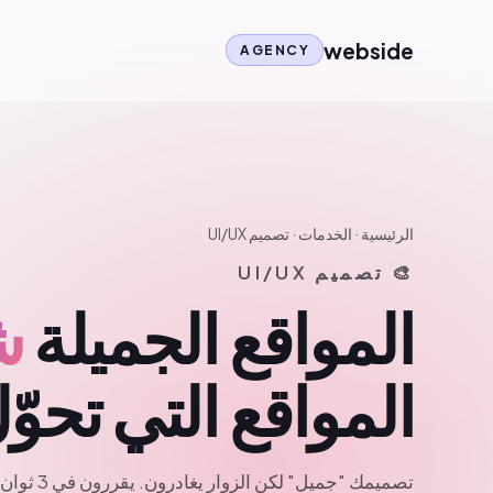
webside
AGENCY
الرئيسية
·
الخدمات
· تصميم UI/UX
🎨 تصميم UI/UX
المواقع الجميلة
ش
المواقع التي تحوّ
تصميمك "جميل" لكن الزوار يغادرون. يقررون في 3 ثوانٍ.