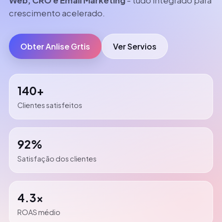
Web, CRO e Email Marketing
- tudo integrado para
crescimento acelerado.
Obter Anlise Grtis
Ver Servios
140+
Clientes satisfeitos
92%
Satisfação dos clientes
4.3x
ROAS médio