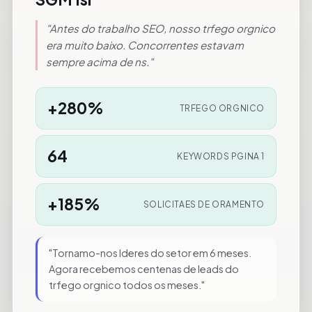
"Antes do trabalho SEO, nosso trfego orgnico
era muito baixo. Concorrentes estavam
sempre acima de ns."
+280%
TRFEGO ORGNICO
64
KEYWORDS PGINA 1
+185%
SOLICITAES DE ORAMENTO
"Tornamo-nos lderes do setor em 6 meses.
Agora recebemos centenas de leads do
trfego orgnico todos os meses."